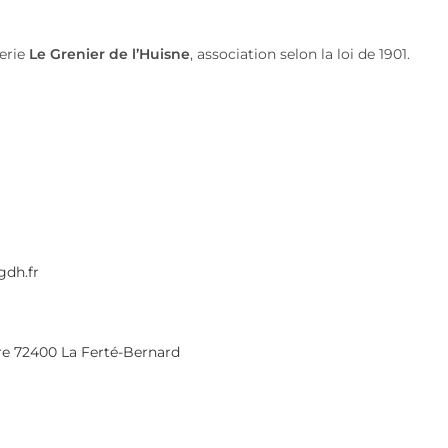
lerie
Le Grenier de l’Huisne
, association selon la loi de 1901.
gdh.fr
re 72400 La Ferté-Bernard