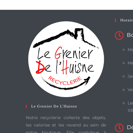
Horair
Bo
Ma
Me
Je
Ve
Le
Le Grenier De L’Huisne
10
Notre recyclerie collecte des objets,
les valorise et les revend au sein de
D
notre boutique. Elle contribue à