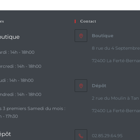
es
Contact
Boutique
utique
8 rue du 4 Septembre
rdi : 14h - 18h00
72400 La Ferté-Berna
rcredi : 14h - 18h00
udi : 14h - 18h00
Dépôt
ndredi : 14h - 18h00
2 rue du Moulin à Tan
s 3 premiers Samedi du mois :
72400 La Ferté-Berna
h - 17h30
épôt
02.85.29.64.95