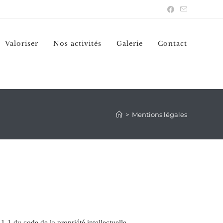
Valoriser
Nos activités
Galerie
Contact
>
Mentions légales
41-1 du code de la propriété intellectuelle.