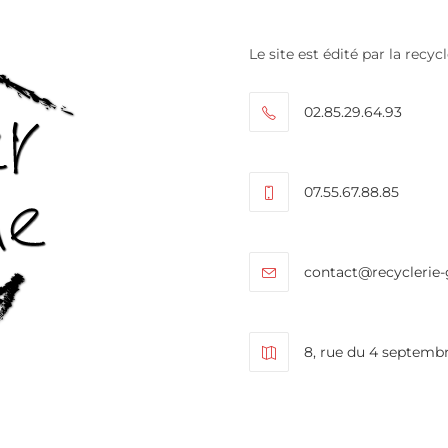
Le site est édité par la recyc
02.85.29.64.93
07.55.67.88.85
contact@recyclerie-
8, rue du 4 septemb